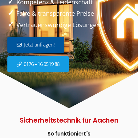
✓
Kompetenz & Leidenschaft
✓
Faire & transparente Preise
✓
Vertrauenswürdige Lösungen
Jetzt anfragen!
0176 – 16 0519 88
Sicherheitstechnik für Aachen
So funktioniert´s