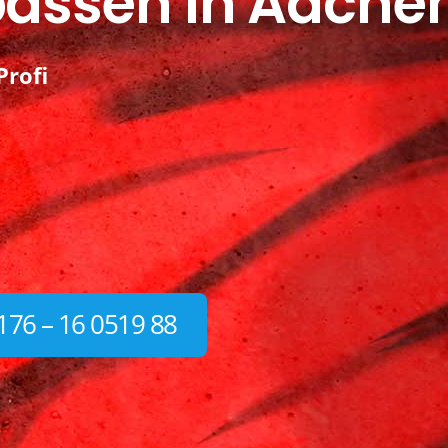
passen in Aache
Profi
176 – 16 0519 88