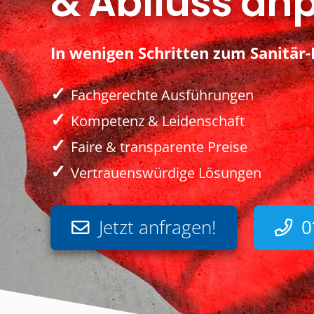
& Abfluss an
In wenigen Schritten zum Sanitär-
✓
Fachgerechte Ausführungen
✓
Kompetenz & Leidenschaft
✓
Faire & transparente Preise
✓
Vertrauenswürdige Lösungen
Jetzt anfragen!
0