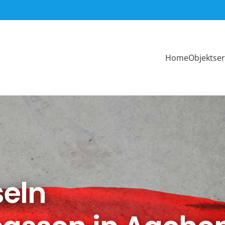
Home
Objektser
eln