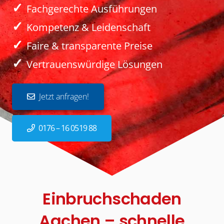
✓
Fachgerechte Ausführungen
✓
Kompetenz & Leidenschaft
✓
Faire & transparente Preise
✓
Vertrauenswürdige Lösungen
Jetzt anfragen!
0176 – 16 0519 88
Einbruchschaden
Aachen – schnelle