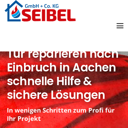
Tür reparieren nach
Einbruch in Aachen
schnelle Hilfe &
sichere Lösungen
In wenigen Schritten zum Profi für
Ihr Projekt