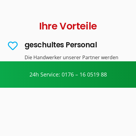
Ihre Vorteile
geschultes Personal
Die Handwerker unserer Partner werden
geschult und nehmen regelmäßig an
Weiterbildungen teil.
24h Service: 0176 – 16 0519 88
kompetente Arbeitsweise
Unsere Partner arbeiten fair und
transparent. Die jeweiligen Handwerker
unserer Partner erläutern Ihnen anfallende
Arbeiten vorab.