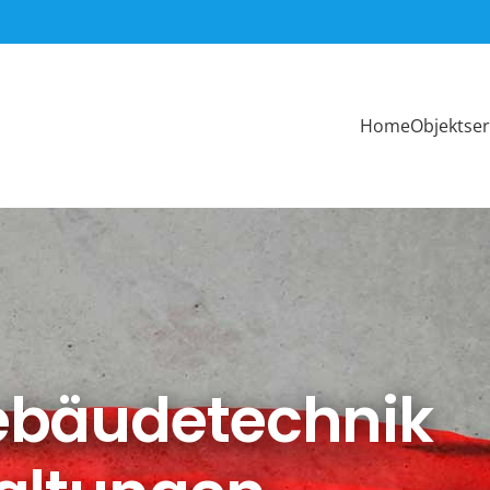
Home
Objektser
ebäudetechnik