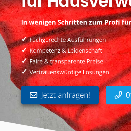
für Hausverw
In wenigen Schritten zum Profi für
✓
Fachgerechte Ausführungen
✓
Kompetenz & Leidenschaft
✓
Faire & transparente Preise
✓
Vertrauenswürdige Lösungen
Jetzt anfragen!
0