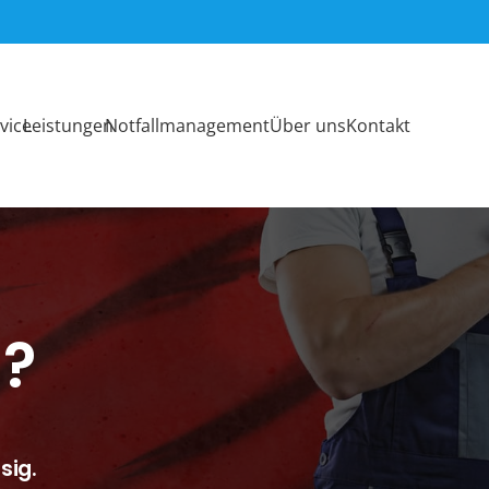
vice
Leistungen
Notfallmanagement
Über uns
Kontakt
n?
sig.