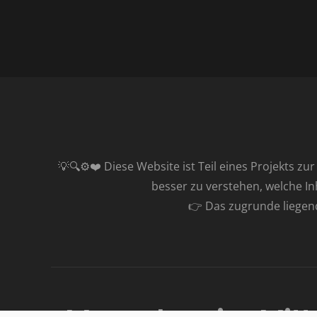
💡🔍⚙️❤️ Diese Website ist Teil eines Projekts zu
besser zu verstehen, welche I
👉 Das zugrunde liegende