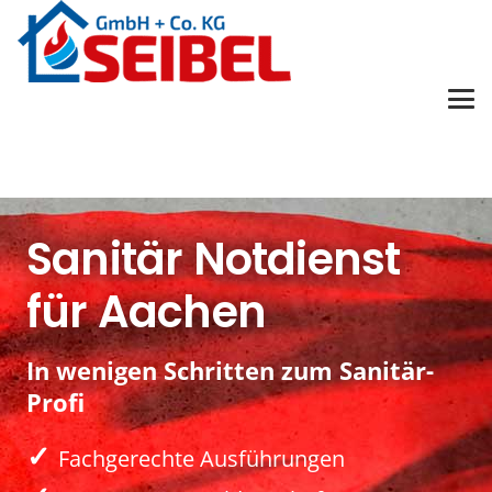
Sanitär Notdienst
für Aachen
In wenigen Schritten zum Sanitär-
Profi
✓
Fachgerechte Ausführungen