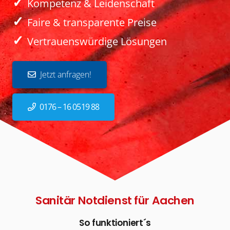
✓
Kompetenz & Leidenschaft
✓
Faire & transparente Preise
✓
Vertrauenswürdige Lösungen
Jetzt anfragen!
0176 – 16 0519 88
Sanitär Notdienst für Aachen
So funktioniert´s