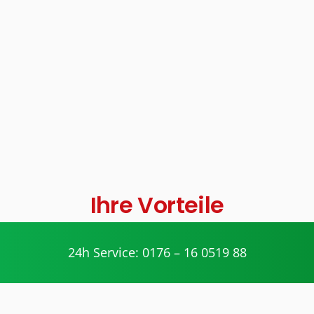
Ihre Vorteile
geschultes Personal
24h Service: 0176 – 16 0519 88
Die Handwerker unserer Partner werden
geschult und nehmen regelmäßig an
Weiterbildungen teil.