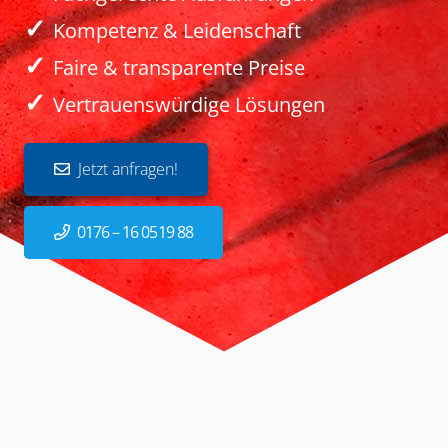
✓
Kompetenz & Leidenschaft
✓
Faire & transparente Preise
✓
Vertrauenswürdige Lösungen
Jetzt anfragen!
0176 – 16 0519 88