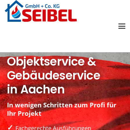
Objektservice &
Gebäudeservice
in Aachen
In wenigen Schritten zum Profi für
Ihr Projekt
✓
Fachgerechte Ausführungen