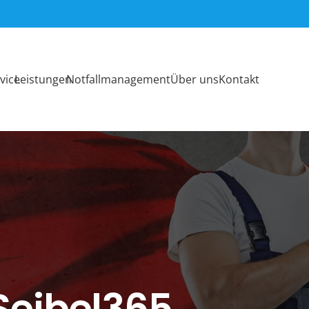
vice
Leistungen
Notfallmanagement
Über uns
Kontakt
Seibel365